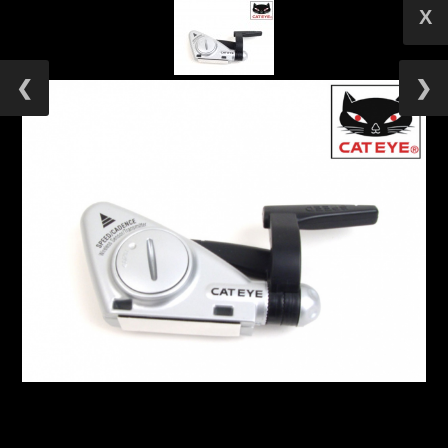
X
❮
❯