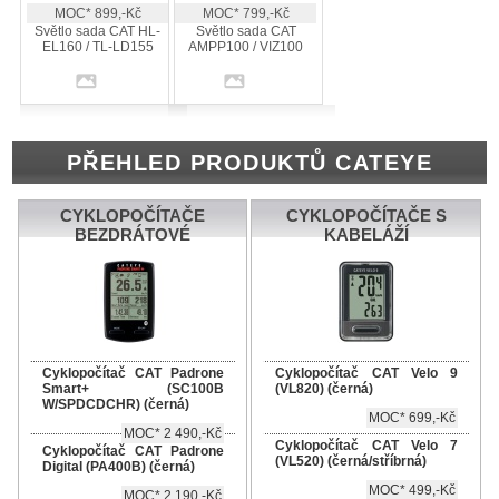
MOC* 899,-Kč
MOC* 799,-Kč
Světlo sada CAT HL-
Světlo sada CAT
EL160 / TL-LD155
AMPP100 / VIZ100
PŘEHLED PRODUKTŮ CATEYE
CYKLOPOČÍTAČE
CYKLOPOČÍTAČE S
BEZDRÁTOVÉ
KABELÁŽÍ
Cyklopočítač CAT Padrone
Cyklopočítač CAT Velo 9
Smart+ (SC100B
(VL820) (černá)
W/SPDCDCHR) (černá)
MOC* 699,-Kč
MOC* 2 490,-Kč
Cyklopočítač CAT Velo 7
Cyklopočítač CAT Padrone
(VL520) (černá/stříbrná)
Digital (PA400B) (černá)
MOC* 499,-Kč
MOC* 2 190,-Kč