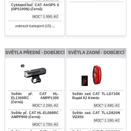
Cyklopočítač CAT AirGPS II
(GPS100N) (černá)
MOC* 1 990,-Kč
zobrazit kategorii (15) ...
SVĚTLA PŘEDNÍ - DOBÍJECÍ
SVĚTLA ZADNÍ - DOBÍJECÍ
Světlo př. CAT HL-
Světlo zad. CAT TL-LD710K
EL1300RC AMPP1300
Rapid X2 Kinetic
(černá)
MOC* 2 290,-Kč
MOC* 1 490,-Kč
Světlo př. CAT HL-EL089RC
Světlo zad. CAT TL-LD820N
AMPP900 (černá)
VIZ450
MOC* 1 190,-Kč
MOC* 1 750,-Kč