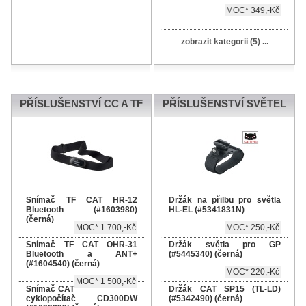
MOC* 349,-Kč
zobrazit kategorii (5) ...
PŘÍSLUŠENSTVÍ CC A TF
PŘÍSLUŠENSTVÍ SVĚTEL
Snímač TF CAT HR-12
Držák na přilbu pro světla
Bluetooth (#1603980)
HL-EL (#5341831N)
(černá)
MOC* 1 700,-Kč
MOC* 250,-Kč
Snímač TF CAT OHR-31
Držák světla pro GP
Bluetooth a ANT+
(#5445340) (černá)
(#1604540) (černá)
MOC* 220,-Kč
MOC* 1 500,-Kč
Snímač CAT
Držák CAT SP15 (TL-LD)
cyklopočítač CD300DW
(#5342490) (černá)