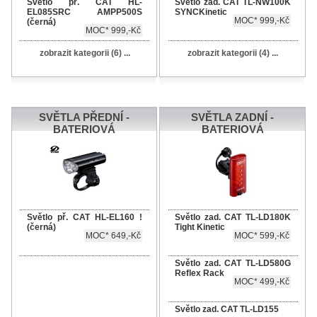
Světlo př. CAT HL-
Světlo zad. CAT TL-NW100K
EL085SRC AMPP500S
SYNCKinetic
MOC* 999,-Kč
(černá)
MOC* 999,-Kč
zobrazit kategorii (6) ...
zobrazit kategorii (4) ...
SVĚTLA PŘEDNÍ -
SVĚTLA ZADNÍ -
BATERIOVÁ
BATERIOVÁ
Světlo př. CAT HL-EL160 !
Světlo zad. CAT TL-LD180K
(černá)
Tight Kinetic
MOC* 649,-Kč
MOC* 599,-Kč
Světlo zad. CAT TL-LD580G
Reflex Rack
MOC* 499,-Kč
Světlo zad. CAT TL-LD155