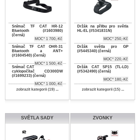
Snímač TF CAT HR-12
Držák na přilbu pro světla
Bluetooth (#1603980)
HL-EL (#5341831N)
(černá)
MOC* 1 700,-Kč
MOC* 250,-Kč
Snímač TF CAT OHR-31
Držák světla pro GP
Bluetooth a ANT+
(#5445340) (černá)
(#1604540) (černá)
MOC* 220,-Kč
MOC* 1 500,-Kč
Snímač CAT
Držák CAT SP15 (TL-LD)
cyklopočítač CD300DW
(#5342490) (černá)
(#1699233) (černá)
MOC* 180,-Kč
MOC* 1 000,-Kč
zobrazit kategorii (19) ...
zobrazit kategorii (15) ...
SVĚTLA SADY
ZVONKY