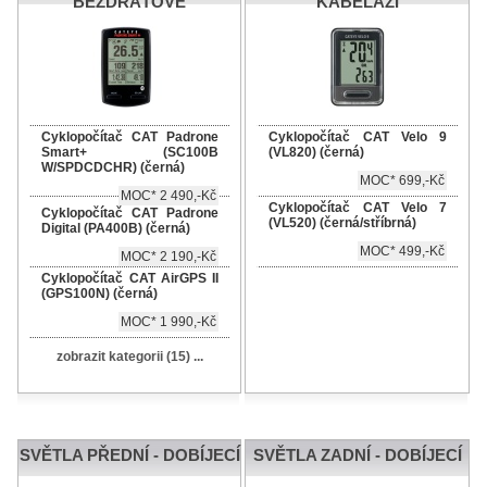
BEZDRÁTOVÉ
KABELÁŽÍ
Cyklopočítač CAT Padrone
Cyklopočítač CAT Velo 9
Smart+ (SC100B
(VL820) (černá)
W/SPDCDCHR) (černá)
MOC* 699,-Kč
MOC* 2 490,-Kč
Cyklopočítač CAT Velo 7
Cyklopočítač CAT Padrone
(VL520) (černá/stříbrná)
Digital (PA400B) (černá)
MOC* 499,-Kč
MOC* 2 190,-Kč
Cyklopočítač CAT AirGPS II
(GPS100N) (černá)
MOC* 1 990,-Kč
zobrazit kategorii (15) ...
SVĚTLA PŘEDNÍ - DOBÍJECÍ
SVĚTLA ZADNÍ - DOBÍJECÍ