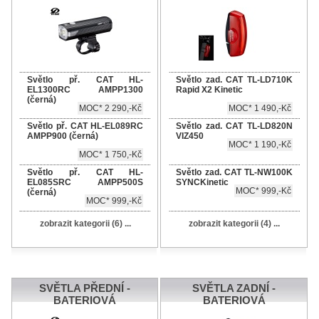
Světlo př. CAT HL-
Světlo zad. CAT TL-LD710K
EL1300RC AMPP1300
Rapid X2 Kinetic
(černá)
MOC* 2 290,-Kč
MOC* 1 490,-Kč
Světlo př. CAT HL-EL089RC
Světlo zad. CAT TL-LD820N
AMPP900 (černá)
VIZ450
MOC* 1 190,-Kč
MOC* 1 750,-Kč
Světlo př. CAT HL-
Světlo zad. CAT TL-NW100K
EL085SRC AMPP500S
SYNCKinetic
MOC* 999,-Kč
(černá)
MOC* 999,-Kč
zobrazit kategorii (6) ...
zobrazit kategorii (4) ...
SVĚTLA PŘEDNÍ -
SVĚTLA ZADNÍ -
BATERIOVÁ
BATERIOVÁ