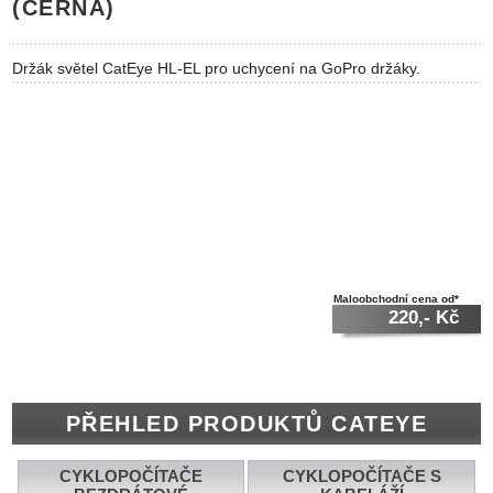
(ČERNÁ)
Držák světel CatEye HL-EL pro uchycení na GoPro držáky.
Maloobchodní cena od*
220,- Kč
PŘEHLED PRODUKTŮ CATEYE
CYKLOPOČÍTAČE
CYKLOPOČÍTAČE S