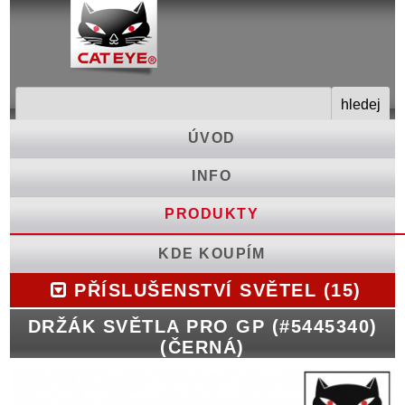
ÚVOD
INFO
PRODUKTY
KDE KOUPÍM
PŘÍSLUŠENSTVÍ SVĚTEL (15)
DRŽÁK SVĚTLA PRO GP (#5445340)
(ČERNÁ)