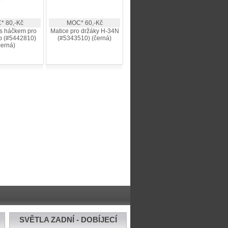
* 80,-Kč
MOC* 60,-Kč
s háčkem pro
Matice pro držáky H-34N
rb (#5442810)
(#5343510) (černá)
černá)
SVĚTLA ZADNÍ - DOBÍJECÍ