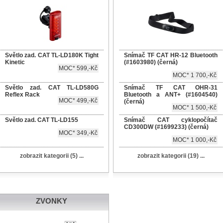
Světlo zad. CAT TL-LD180K Tight
Snímač TF CAT HR-12 Bluetooth
Kinetic
(#1603980) (černá)
MOC* 599,-Kč
MOC* 1 700,-Kč
Světlo zad. CAT TL-LD580G
Snímač TF CAT OHR-31
Reflex Rack
Bluetooth a ANT+ (#1604540)
MOC* 499,-Kč
(černá)
MOC* 1 500,-Kč
Světlo zad. CAT TL-LD155
Snímač CAT cyklopočítač
CD300DW (#1699233) (černá)
MOC* 349,-Kč
MOC* 1 000,-Kč
zobrazit kategorii (5) ...
zobrazit kategorii (19) ...
ZVONKY