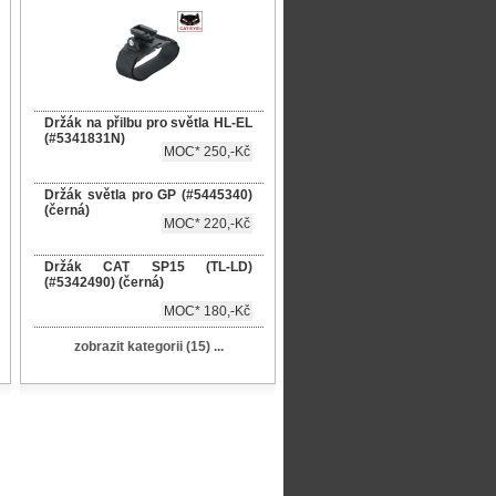
Držák na přilbu pro světla HL-EL
(#5341831N)
MOC* 250,-Kč
Držák světla pro GP (#5445340)
(černá)
MOC* 220,-Kč
Držák CAT SP15 (TL-LD)
(#5342490) (černá)
MOC* 180,-Kč
zobrazit kategorii (15) ...