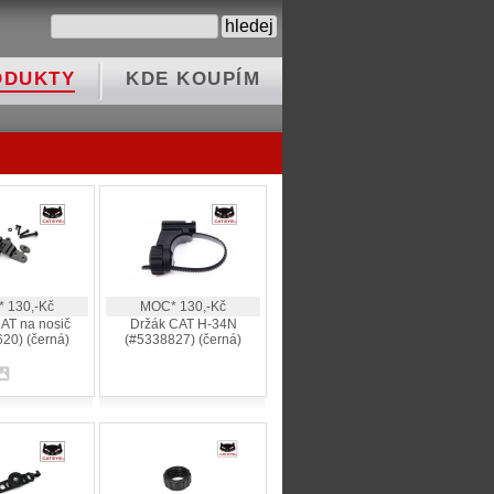
ODUKTY
KDE KOUPÍM
 130,-Kč
MOC* 130,-Kč
AT na nosič
Držák CAT H-34N
20) (černá)
(#5338827) (černá)