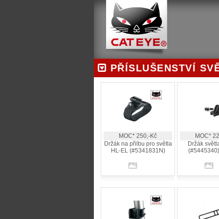
PŘÍSLUŠENSTVÍ SVĚ
MOC* 250,-Kč
MOC* 22
Držák na přilbu pro světla
Držák světl
HL-EL (#5341831N)
(#5445340)