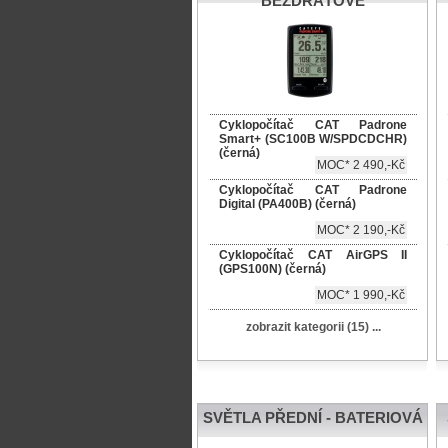
BEZDRÁTOVÉ
Cyklopočítač CAT Padrone
Smart+ (SC100B W/SPDCDCHR)
(černá)
MOC* 2 490,-Kč
Cyklopočítač CAT Padrone
Digital (PA400B) (černá)
MOC* 2 190,-Kč
Cyklopočítač CAT AirGPS II
(GPS100N) (černá)
MOC* 1 990,-Kč
zobrazit kategorii (15) ...
SVĚTLA PŘEDNÍ - BATERIOVÁ