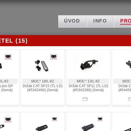
ÚVOD
INFO
PR
TEL (15)
0,-Kč
MOC* 180,-Kč
MOC* 130,-Kč
MOC*
a pro GP
Držák CAT SP15 (TL-LD)
Držák CAT SP11 (TL-LD)
Držák C
 (černá)
(#5342490) (černá)
(#5342280) (černá)
(#54456