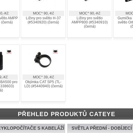
0,-Kč
MOC* 90,-Kč
MOC* 90,-Kč
MOC
větlo AMPP
Ližiny pro světlo H-37
Ližiny pro světlo
Gumička 
 (černá)
(#5340920) (černá)
AMPP800 (#5340910)
světlo O
(černá)
(
,-Kč
MOC* 39,-Kč
 BA500 pro
Objímka CAT SP5 (TL-
5338603)
LD) (#5440940) (černá)
á)
PŘEHLED PRODUKTŮ CATEYE
CYKLOPOČÍTAČE S KABELÁŽÍ
SVĚTLA PŘEDNÍ - DOBÍJECÍ