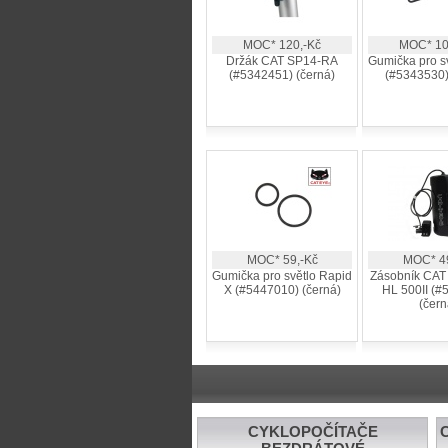
MOC* 120,-Kč
MOC* 10
Držák CAT SP14-RA
Gumička pro s
(#5342451) (černá)
(#5343530)
MOC* 59,-Kč
MOC* 49
Gumička pro světlo Rapid
Zásobník CAT
X (#5447010) (černá)
HL 500II (#
(čern
CYKLOPOČÍTAČE