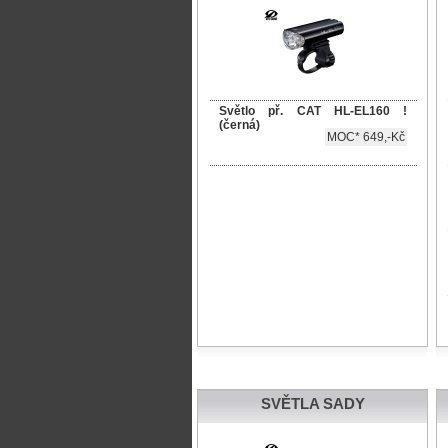
Světlo př. CAT HL-EL160 !
(černá)
MOC* 649,-Kč
SVĚTLA SADY