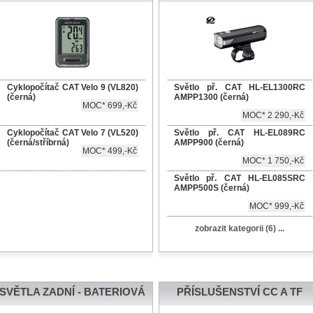
Cyklopočítač CAT Velo 9 (VL820)
Světlo př. CAT HL-EL1300RC
(černá)
AMPP1300 (černá)
MOC* 699,-Kč
MOC* 2 290,-Kč
Cyklopočítač CAT Velo 7 (VL520)
Světlo př. CAT HL-EL089RC
(černá/stříbrná)
AMPP900 (černá)
MOC* 499,-Kč
MOC* 1 750,-Kč
Světlo př. CAT HL-EL085SRC
AMPP500S (černá)
MOC* 999,-Kč
zobrazit kategorii (6) ...
SVĚTLA ZADNÍ - BATERIOVÁ
PŘÍSLUŠENSTVÍ CC A TF