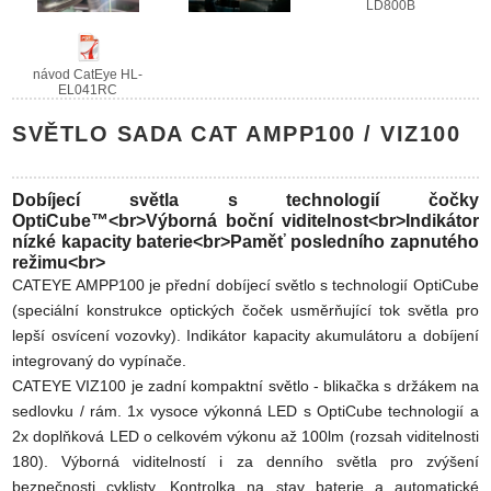
LD800B
návod CatEye HL-
EL041RC
SVĚTLO SADA CAT AMPP100 / VIZ100
Dobíjecí světla s technologií čočky
OptiCube™<br>Výborná boční viditelnost<br>Indikátor
nízké kapacity baterie<br>Paměť posledního zapnutého
režimu<br>
CATEYE AMPP100 je přední dobíjecí světlo s technologií OptiCube
(speciální konstrukce optických čoček usměrňující tok světla pro
lepší osvícení vozovky). Indikátor kapacity akumulátoru a dobíjení
integrovaný do vypínače.
CATEYE VIZ100 je zadní kompaktní světlo - blikačka s držákem na
sedlovku / rám. 1x vysoce výkonná LED s OptiCube technologií a
2x doplňková LED o celkovém výkonu až 100lm (rozsah viditelnosti
180). Výborná viditelností i za denního světla pro zvýšení
bezpečnosti cyklisty. Kontrolka na stav baterie a automatické