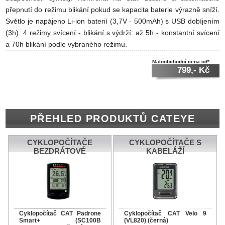
přepnutí do režimu blikání pokud se kapacita baterie výrazně sníží.
Světlo je napájeno Li-ion baterií (3,7V - 500mAh) s USB dobíjením
(3h). 4 režimy svícení - blikání s výdrží: až 5h - konstantní svícení
a 70h blikání podle vybraného režimu.
Maloobchodní cena od*
799,- Kč
PŘEHLED PRODUKTŮ CATEYE
CYKLOPOČÍTAČE
CYKLOPOČÍTAČE S
BEZDRÁTOVÉ
KABELÁŽÍ
Cyklopočítač CAT Padrone
Cyklopočítač CAT Velo 9
Smart+ (SC100B
(VL820) (černá)