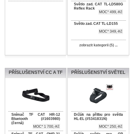
Světlo zad. CAT TL-LD580G
Reflex Rack
MOC* 499,-Kč
Světlo zad. CAT TL-LD155
MOC* 349,-Kč
zobrazit kategorii (5) ...
PŘÍSLUŠENSTVÍ CC A TF
PŘÍSLUŠENSTVÍ SVĚTEL
Snímač TF CAT HR-12
Držák na přilbu pro světla
Bluetooth (#1603980)
HL-EL (#5341831N)
(černá)
MOC* 1 700,-Kč
MOC* 250,-Kč