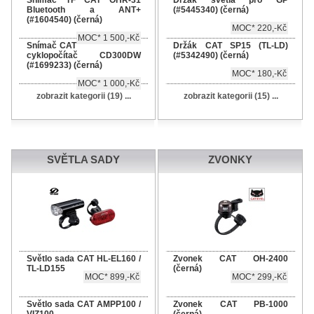
Snímač TF CAT OHR-31
Držák světla pro GP
Bluetooth a ANT+
(#5445340) (černá)
(#1604540) (černá)
MOC* 220,-Kč
MOC* 1 500,-Kč
Snímač CAT
Držák CAT SP15 (TL-LD)
cyklopočítač CD300DW
(#5342490) (černá)
(#1699233) (černá)
MOC* 180,-Kč
MOC* 1 000,-Kč
zobrazit kategorii (19) ...
zobrazit kategorii (15) ...
SVĚTLA SADY
ZVONKY
Světlo sada CAT HL-EL160 /
Zvonek CAT OH-2400
TL-LD155
(černá)
MOC* 899,-Kč
MOC* 299,-Kč
Světlo sada CAT AMPP100 /
Zvonek CAT PB-1000