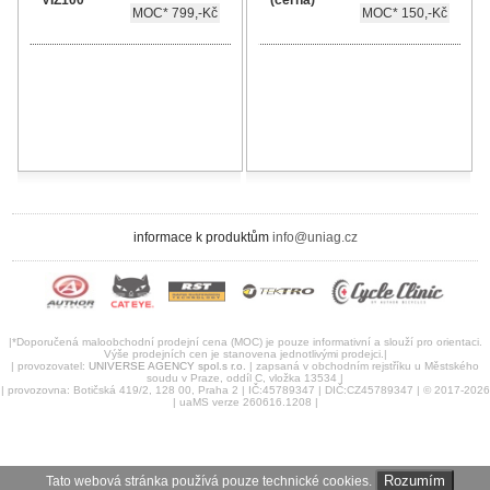
VIZ100
(černá)
MOC* 799,-Kč
MOC* 150,-Kč
informace k produktům
info@uniag.cz
|*Doporučená maloobchodní prodejní cena (MOC) je pouze informativní a slouží pro orientaci.
Výše prodejních cen je stanovena jednotlivými prodejci.|
| provozovatel:
UNIVERSE AGENCY spol.s r.o.
| zapsaná v obchodním rejstříku u Městského
soudu v Praze, oddíl C, vložka 13534 |
| provozovna: Botičská 419/2, 128 00, Praha 2 | IČ:45789347 | DIČ:CZ45789347 | © 2017-2026
| uaMS verze 260616.1208 |
Rozumím
Tato webová stránka používá pouze technické cookies.