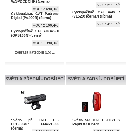
W/SPDCDCHR) (černá)
MOC* 699,-Kč
MOC* 2 490,-Kč
Cyklopočítač CAT Velo 7
Cyklopočítač CAT Padrone
(VL520) (černá/stříbrná)
Digital (PA400B) (černá)
MOC* 499,-Kč
MOC* 2 190,-Kč
Cyklopočítač CAT AirGPS II
(GPS100N) (černá)
MOC* 1 990,-Kč
zobrazit kategorii (15) ...
SVĚTLA PŘEDNÍ - DOBÍJECÍ
SVĚTLA ZADNÍ - DOBÍJECÍ
Světlo př. CAT HL-
Světlo zad. CAT TL-LD710K
EL1300RC AMPP1300
Rapid X2 Kinetic
(černá)