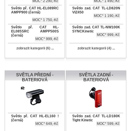
MOC* 2 290,-Kč
MOC* 1 490,-Kč
Světlo př. CAT HL-EL089RC
Světlo zad. CAT TL-LD820N
AMPP900 (černá)
VIZ450
MOC* 1 190,-Kč
MOC* 1 750,-Kč
Světlo př. CAT HL-
Světlo zad. CAT TL-NW100K
EL085SRC AMPP500S
SYNCKinetic
MOC* 999,-Kč
(černá)
MOC* 999,-Kč
zobrazit kategorii (6) ...
zobrazit kategorii (4) ...
SVĚTLA PŘEDNÍ -
SVĚTLA ZADNÍ -
BATERIOVÁ
BATERIOVÁ
Světlo př. CAT HL-EL160 !
Světlo zad. CAT TL-LD180K
(černá)
Tight Kinetic
MOC* 649,-Kč
MOC* 599,-Kč