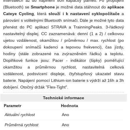
intervalech až do naplnění 80h kapacity paměti. Po propojení
(Bluetooth) se
Smartphone
je možné data stáhnout do
aplikace
Cateye Cycling
, která
slouží i k nastavení cyklopočítače
a
párování s volitelnými Bluetooth snímači. Dále je možné tyto data
přenést do PC aplikací STRAVA a TrainningPeaks. 3-řádkový
nastavitelný displej. CC zaznamenává: denní (1 a 2) / celkovou
ujetou vzdálenost, okamžitou / průměrnou / max. rychlost (po
dokoupení snímačů kadenci a tepovou frekvenci), čas jízdy,
hodiny (stále zobrazené na zvýrazněném řádku) a teplotu.
Doplňkové funkce jsou: Pacer - indikátor (šipky) poměřující
okamžitou a průměrnou rychlost, nastavitelná celková
vzdálenost, podsvícení displeje, čtyřstupňový ukazatel stavu
baterie. Napájení pomocí Lithium-ion baterie s výdrží až 16h a 3h
dobíjení. Otočný držák "Flex-Tight".
Technické informace
Parametr
Hodnota
Aktuální rychlost
Ano
Průměrná rychlost
Ano