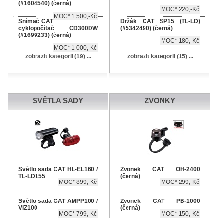
(#1604540) (černá)
MOC* 220,-Kč
MOC* 1 500,-Kč
Snímač CAT
Držák CAT SP15 (TL-LD)
cyklopočítač CD300DW
(#5342490) (černá)
(#1699233) (černá)
MOC* 180,-Kč
MOC* 1 000,-Kč
zobrazit kategorii (19) ...
zobrazit kategorii (15) ...
SVĚTLA SADY
ZVONKY
Světlo sada CAT HL-EL160 /
Zvonek CAT OH-2400
TL-LD155
(černá)
MOC* 899,-Kč
MOC* 299,-Kč
Světlo sada CAT AMPP100 /
Zvonek CAT PB-1000
VIZ100
(černá)
MOC* 799,-Kč
MOC* 150,-Kč