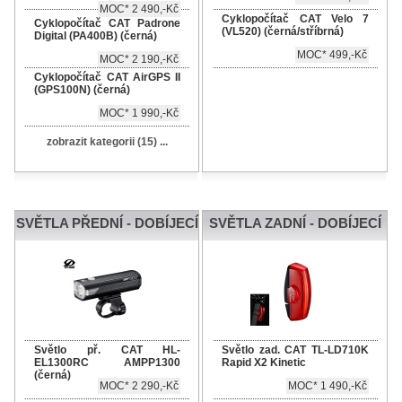
MOC* 2 490,-Kč
Cyklopočítač CAT Velo 7
Cyklopočítač CAT Padrone
(VL520) (černá/stříbrná)
Digital (PA400B) (černá)
MOC* 499,-Kč
MOC* 2 190,-Kč
Cyklopočítač CAT AirGPS II
(GPS100N) (černá)
MOC* 1 990,-Kč
zobrazit kategorii (15) ...
SVĚTLA PŘEDNÍ - DOBÍJECÍ
SVĚTLA ZADNÍ - DOBÍJECÍ
Světlo př. CAT HL-
Světlo zad. CAT TL-LD710K
EL1300RC AMPP1300
Rapid X2 Kinetic
(černá)
MOC* 2 290,-Kč
MOC* 1 490,-Kč