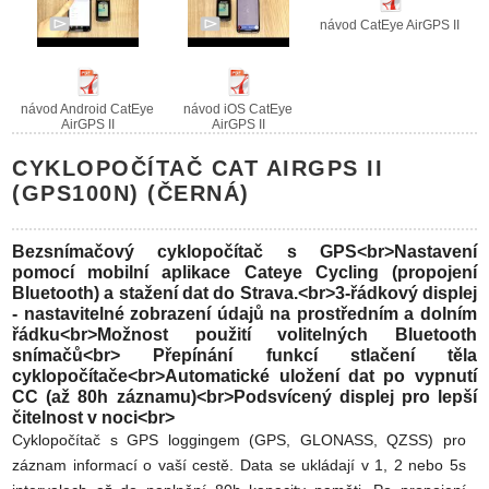
návod CatEye AirGPS II
návod Android CatEye
návod iOS CatEye
AirGPS II
AirGPS II
CYKLOPOČÍTAČ CAT AIRGPS II
(GPS100N) (ČERNÁ)
Bezsnímačový cyklopočítač s GPS<br>Nastavení
pomocí mobilní aplikace Cateye Cycling (propojení
Bluetooth) a stažení dat do Strava.<br>3-řádkový displej
- nastavitelné zobrazení údajů na prostředním a dolním
řádku<br>Možnost použití volitelných Bluetooth
snímačů<br> Přepínání funkcí stlačení těla
cyklopočítače<br>Automatické uložení dat po vypnutí
CC (až 80h záznamu)<br>Podsvícený displej pro lepší
čitelnost v noci<br>
Cyklopočítač s GPS loggingem (GPS, GLONASS, QZSS) pro
záznam informací o vaší cestě. Data se ukládají v 1, 2 nebo 5s