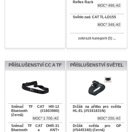
Reflex Rack
MOC* 499,-Kč
Světlo zad. CAT TL-LD155
MOC* 349,-Kč
zobrazit kategorii (5) ...
PŘÍSLUŠENSTVÍ CC A TF
PŘÍSLUŠENSTVÍ SVĚTEL
Snímač TF CAT HR-12
Držák na přilbu pro světla
Bluetooth (#1603980)
HL-EL (#5341831N)
(černá)
MOC* 1 700,-Kč
MOC* 250,-Kč
Snímač TF CAT OHR-31
Držák světla pro GP
Bluetooth a ANT+
(#5445340) (černá)