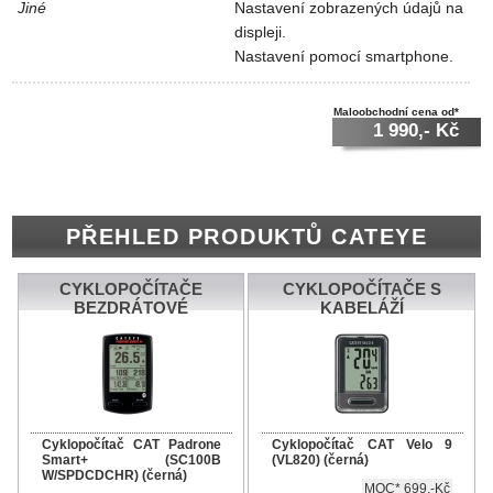
Jiné
Nastavení zobrazených údajů na
displeji.
Nastavení pomocí smartphone.
Maloobchodní cena od*
1 990,- Kč
PŘEHLED PRODUKTŮ CATEYE
CYKLOPOČÍTAČE
CYKLOPOČÍTAČE S
BEZDRÁTOVÉ
KABELÁŽÍ
Cyklopočítač CAT Padrone
Cyklopočítač CAT Velo 9
Smart+ (SC100B
(VL820) (černá)
W/SPDCDCHR) (černá)
MOC* 699,-Kč