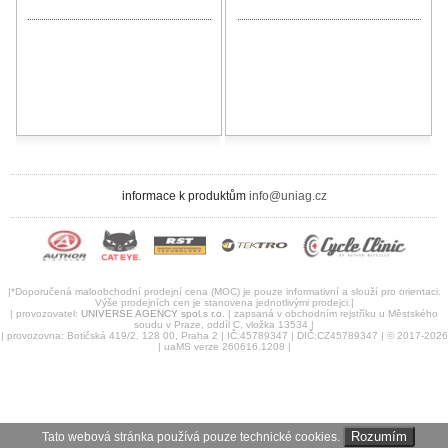
informace k produktům
info@uniag.cz
|*Doporučená maloobchodní prodejní cena (MOC) je pouze informativní a slouží pro orientaci.
Výše prodejních cen je stanovena jednotlivými prodejci.|
| provozovatel:
UNIVERSE AGENCY spol.s r.o.
| zapsaná v obchodním rejstříku u Městského
soudu v Praze, oddíl C, vložka 13534 |
| provozovna: Botičská 419/2, 128 00, Praha 2 | IČ:45789347 | DIČ:CZ45789347 | © 2017-2026
| uaMS verze 260616.1208 |
Rozumím
Tato webová stránka používá pouze technické cookies.