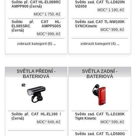
Světlo př. CAT HL-EL089RC
Světlo zad. CAT TL-LD820N
AMPP900 (černá)
VIZ450
MOC* 1 190,-Kč
MOC* 1 750,-Kč
Světlo př. CAT HL-
Světlo zad. CAT TL-NW100K
EL085SRC AMPP500S
SYNCKinetic
MOC* 999,-Kč
(černá)
MOC* 999,-Kč
zobrazit kategorii (6) ...
zobrazit kategorii (4) ...
SVĚTLA PŘEDNÍ -
SVĚTLA ZADNÍ -
BATERIOVÁ
BATERIOVÁ
Světlo př. CAT HL-EL160 !
Světlo zad. CAT TL-LD180K
(černá)
Tight Kinetic
MOC* 649,-Kč
MOC* 599,-Kč
Světlo zad. CAT TL-LD580G