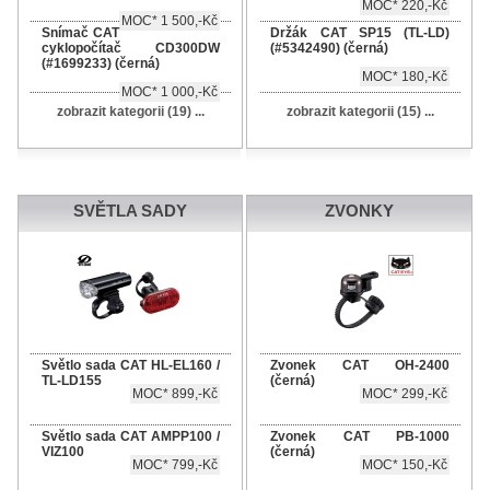
MOC* 220,-Kč
MOC* 1 500,-Kč
Snímač CAT
Držák CAT SP15 (TL-LD)
cyklopočítač CD300DW
(#5342490) (černá)
(#1699233) (černá)
MOC* 180,-Kč
MOC* 1 000,-Kč
zobrazit kategorii (19) ...
zobrazit kategorii (15) ...
SVĚTLA SADY
ZVONKY
Světlo sada CAT HL-EL160 /
Zvonek CAT OH-2400
TL-LD155
(černá)
MOC* 899,-Kč
MOC* 299,-Kč
Světlo sada CAT AMPP100 /
Zvonek CAT PB-1000
VIZ100
(černá)
MOC* 799,-Kč
MOC* 150,-Kč