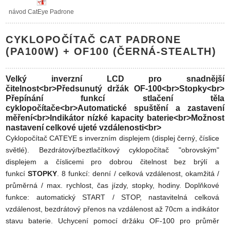
návod CatEye Padrone
CYKLOPOČÍTAČ CAT PADRONE
(PA100W) + OF100 (ČERNÁ-STEALTH)
Velký inverzní LCD pro snadnější
čitelnost<br>Předsunutý držák OF-100<br>Stopky<br>
Přepínání funkcí stlačení těla
cyklopočítače<br>Automatické spuštění a zastavení
měření<br>Indikátor nízké kapacity baterie<br>Možnost
nastavení celkové ujeté vzdálenosti<br>
Cyklopočítač CATEYE s inverzním displejem (displej černý, číslice
světlé). Bezdrátový/beztlačítkový cyklopočítač "obrovským"
displejem a číslicemi pro dobrou čitelnost bez brýlí a
funkcí
STOPKY
. 8 funkcí: denní / celková vzdálenost, okamžitá /
průměrná / max. rychlost, čas jízdy, stopky, hodiny. Doplňkové
funkce: automatický START / STOP, nastavitelná celková
vzdálenost, bezdrátový přenos na vzdálenost až 70cm a indikátor
stavu baterie. Uchycení pomocí držáku OF-100 pro průměr