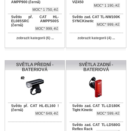
AMPP900 (černá)
VIZ450
MOC* 1 190,-Kč
MOC* 1 750,-Kč
Světlo př. CAT HL-
Světlo zad. CAT TL-NW100K
EL085SRC AMPP500S
SYNCKinetic
MOC* 999,-Kč
(černá)
MOC* 999,-Kč
zobrazit kategorii (6) ...
zobrazit kategorii (4) ...
SVĚTLA PŘEDNÍ -
SVĚTLA ZADNÍ -
BATERIOVÁ
BATERIOVÁ
Světlo př. CAT HL-EL160 !
Světlo zad. CAT TL-LD180K
(černá)
Tight Kinetic
MOC* 649,-Kč
MOC* 599,-Kč
Světlo zad. CAT TL-LD580G
Reflex Rack