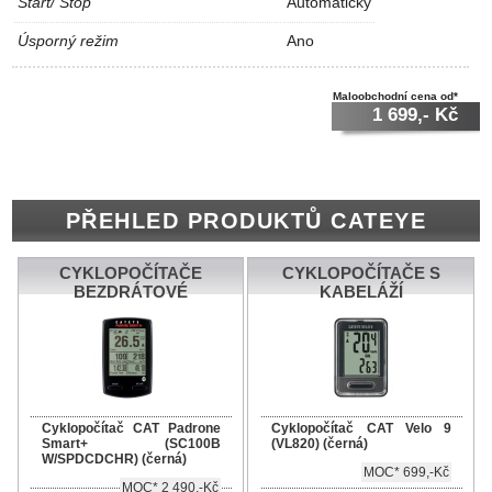
Start/ Stop
Automatický
Úsporný režim
Ano
Maloobchodní cena od*
1 699,- Kč
PŘEHLED PRODUKTŮ CATEYE
CYKLOPOČÍTAČE
CYKLOPOČÍTAČE S
BEZDRÁTOVÉ
KABELÁŽÍ
Cyklopočítač CAT Padrone
Cyklopočítač CAT Velo 9
Smart+ (SC100B
(VL820) (černá)
W/SPDCDCHR) (černá)
MOC* 699,-Kč
MOC* 2 490,-Kč