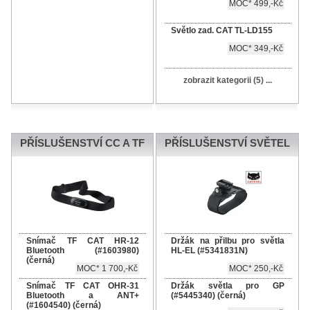
MOC* 499,-Kč
Světlo zad. CAT TL-LD155
MOC* 349,-Kč
zobrazit kategorii (5) ...
PŘÍSLUŠENSTVÍ CC A TF
PŘÍSLUŠENSTVÍ SVĚTEL
Snímač TF CAT HR-12
Držák na přilbu pro světla
Bluetooth (#1603980)
HL-EL (#5341831N)
(černá)
MOC* 1 700,-Kč
MOC* 250,-Kč
Snímač TF CAT OHR-31
Držák světla pro GP
Bluetooth a ANT+
(#5445340) (černá)
(#1604540) (černá)