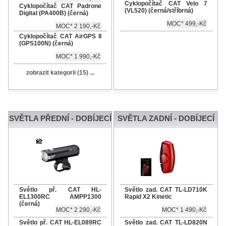
Cyklopočítač CAT Velo 7
Cyklopočítač CAT Padrone
(VL520) (černá/stříbrná)
Digital (PA400B) (černá)
MOC* 499,-Kč
MOC* 2 190,-Kč
Cyklopočítač CAT AirGPS II
(GPS100N) (černá)
MOC* 1 990,-Kč
zobrazit kategorii (15) ...
SVĚTLA PŘEDNÍ - DOBÍJECÍ
SVĚTLA ZADNÍ - DOBÍJECÍ
Světlo př. CAT HL-
Světlo zad. CAT TL-LD710K
EL1300RC AMPP1300
Rapid X2 Kinetic
(černá)
MOC* 2 290,-Kč
MOC* 1 490,-Kč
Světlo př. CAT HL-EL089RC
Světlo zad. CAT TL-LD820N