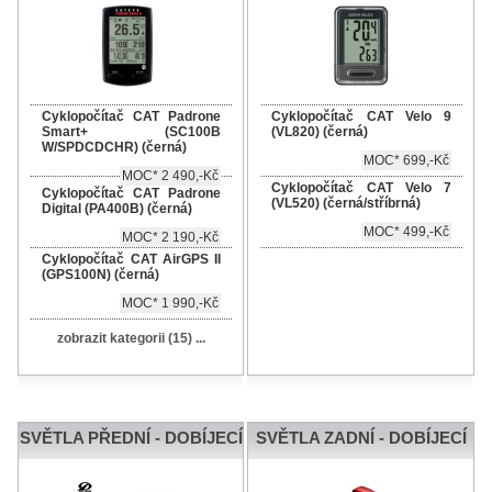
Cyklopočítač CAT Padrone
Cyklopočítač CAT Velo 9
Smart+ (SC100B
(VL820) (černá)
W/SPDCDCHR) (černá)
MOC* 699,-Kč
MOC* 2 490,-Kč
Cyklopočítač CAT Velo 7
Cyklopočítač CAT Padrone
(VL520) (černá/stříbrná)
Digital (PA400B) (černá)
MOC* 499,-Kč
MOC* 2 190,-Kč
Cyklopočítač CAT AirGPS II
(GPS100N) (černá)
MOC* 1 990,-Kč
zobrazit kategorii (15) ...
SVĚTLA PŘEDNÍ - DOBÍJECÍ
SVĚTLA ZADNÍ - DOBÍJECÍ