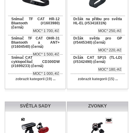
Snímač TF CAT HR-12
Držák na přilbu pro světla
Bluetooth (#1603980)
HL-EL (#5341831N)
(černá)
MOC* 1 700,-Kč
MOC* 250,-Kč
Snímač TF CAT OHR-31
Držák světla pro GP
Bluetooth a ANT+
(#5445340) (černá)
(#1604540) (černá)
MOC* 220,-Kč
MOC* 1 500,-Kč
Snímač CAT
Držák CAT SP15 (TL-LD)
cyklopočítač CD300DW
(#5342490) (černá)
(#1699233) (černá)
MOC* 180,-Kč
MOC* 1 000,-Kč
zobrazit kategorii (19) ...
zobrazit kategorii (15) ...
SVĚTLA SADY
ZVONKY