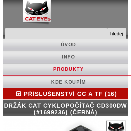
ÚVOD
INFO
PRODUKTY
KDE KOUPÍM
PŘÍSLUŠENSTVÍ CC A TF (16)
DRŽÁK CAT CYKLOPOČÍTAČ CD300DW
(#1699236) (ČERNÁ)