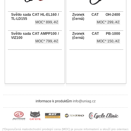
Světlo sada CAT HL-EL160 /
Zvonek CAT OH-2400
TL-LD155
(černá)
MOC* 899,-Kč
MOC* 299,-Kč
Světlo sada CAT AMPP100 /
Zvonek CAT PB-1000
VIZ100
(černá)
MOC* 799,-Kč
MOC* 150,-Kč
informace k produktům
info@uniag.cz
|*Doporučená maloobchodní prodejní cena (MOC) je pouze informativní a slouží pro orientaci.