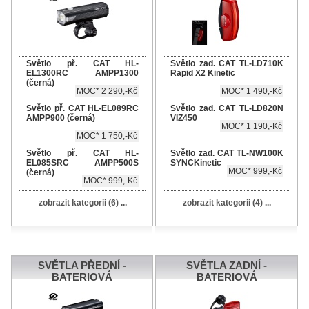
Světlo př. CAT HL-
Světlo zad. CAT TL-LD710K
EL1300RC AMPP1300
Rapid X2 Kinetic
(černá)
MOC* 2 290,-Kč
MOC* 1 490,-Kč
Světlo př. CAT HL-EL089RC
Světlo zad. CAT TL-LD820N
AMPP900 (černá)
VIZ450
MOC* 1 190,-Kč
MOC* 1 750,-Kč
Světlo př. CAT HL-
Světlo zad. CAT TL-NW100K
EL085SRC AMPP500S
SYNCKinetic
MOC* 999,-Kč
(černá)
MOC* 999,-Kč
zobrazit kategorii (6) ...
zobrazit kategorii (4) ...
SVĚTLA PŘEDNÍ -
SVĚTLA ZADNÍ -
BATERIOVÁ
BATERIOVÁ