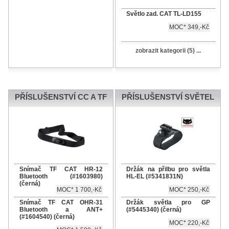
Světlo zad. CAT TL-LD155
MOC* 349,-Kč
zobrazit kategorii (5) ...
PŘÍSLUŠENSTVÍ CC A TF
PŘÍSLUŠENSTVÍ SVĚTEL
Snímač TF CAT HR-12
Držák na přilbu pro světla
Bluetooth (#1603980)
HL-EL (#5341831N)
(černá)
MOC* 1 700,-Kč
MOC* 250,-Kč
Snímač TF CAT OHR-31
Držák světla pro GP
Bluetooth a ANT+
(#5445340) (černá)
(#1604540) (černá)
MOC* 220,-Kč