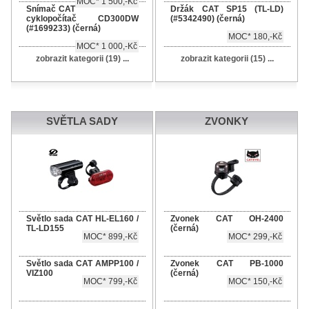
MOC* 1 500,-Kč
Snímač CAT
Držák CAT SP15 (TL-LD)
cyklopočítač CD300DW
(#5342490) (černá)
(#1699233) (černá)
MOC* 180,-Kč
MOC* 1 000,-Kč
zobrazit kategorii (19) ...
zobrazit kategorii (15) ...
SVĚTLA SADY
ZVONKY
Světlo sada CAT HL-EL160 /
Zvonek CAT OH-2400
TL-LD155
(černá)
MOC* 899,-Kč
MOC* 299,-Kč
Světlo sada CAT AMPP100 /
Zvonek CAT PB-1000
VIZ100
(černá)
MOC* 799,-Kč
MOC* 150,-Kč