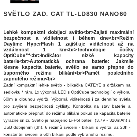
SVĚTLO ZAD. CAT TL-LD830 NANO60
Lehké kompaktní dobíjecí světlo<br>Zajistí maximální
bezpečnost a viditelnost i během dne<br>Režim
Daytime HyperFlash 1 zajišťuje viditelnost až na
vzdálenost 1 km<br>Technologie čočky
OptiCube™<br>Indikátor nízké kapacity
baterie<br>Automatická ochrana baterie: Jakmile
klesne kapacita baterie, světlo se samo přepne do
úsporného režimu blikání<br>Paměť posledního
zapnutého režimu<br>
Zadní kompaktní lehké světlo - blikačka CATEYE s držákem na
sedlovku / rám. 1x výkonná LED s OptiCube technologií o výkonu
60lm a dlouhou výdrží. Výborná viditelností i za denního světla
pro zvýšení bezpečnosti cyklisty. Kontrolka na stav baterie a
automatické přepnutí do režimu blikání pokud se kapacita baterie
výrazně sníží. Světlo je napájeno Li-Pol baterií (3,7V - 320mAh) s
USB dobíjením (3h). 6 režimů svícení - blikání s výdrží: až 20h -
konstantní svícení a 60h blikání podle vybraného režimu.