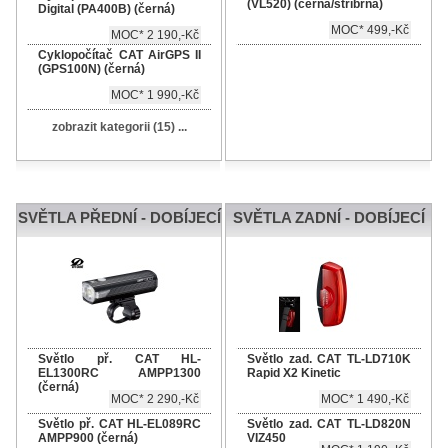
(VL520) (černá/stříbrná)
Digital (PA400B) (černá)
MOC* 499,-Kč
MOC* 2 190,-Kč
Cyklopočítač CAT AirGPS II
(GPS100N) (černá)
MOC* 1 990,-Kč
zobrazit kategorii (15) ...
SVĚTLA PŘEDNÍ - DOBÍJECÍ
SVĚTLA ZADNÍ - DOBÍJECÍ
Světlo př. CAT HL-
Světlo zad. CAT TL-LD710K
EL1300RC AMPP1300
Rapid X2 Kinetic
(černá)
MOC* 2 290,-Kč
MOC* 1 490,-Kč
Světlo př. CAT HL-EL089RC
Světlo zad. CAT TL-LD820N
AMPP900 (černá)
VIZ450