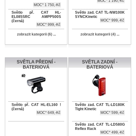
MOC* 1 190,-Kč
MOC* 1 750,-Kč
Světlo př. CAT HL-
Světlo zad. CAT TL-NW100K
EL085SRC AMPP500S
SYNCKinetic
MOC* 999,-Kč
(černá)
MOC* 999,-Kč
zobrazit kategorii (6) ...
zobrazit kategorii (4) ...
SVĚTLA PŘEDNÍ -
SVĚTLA ZADNÍ -
BATERIOVÁ
BATERIOVÁ
Světlo př. CAT HL-EL160 !
Světlo zad. CAT TL-LD180K
(černá)
Tight Kinetic
MOC* 649,-Kč
MOC* 599,-Kč
Světlo zad. CAT TL-LD580G
Reflex Rack
MOC* 499,-Kč