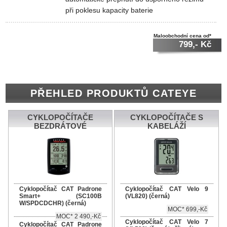
při poklesu kapacity baterie
Maloobchodní cena od*
799,- Kč
PŘEHLED PRODUKTŮ CATEYE
CYKLOPOČÍTAČE
CYKLOPOČÍTAČE S
BEZDRÁTOVÉ
KABELÁŽÍ
Cyklopočítač CAT Padrone
Cyklopočítač CAT Velo 9
Smart+ (SC100B
(VL820) (černá)
W/SPDCDCHR) (černá)
MOC* 699,-Kč
MOC* 2 490,-Kč
Cyklopočítač CAT Velo 7
Cyklopočítač CAT Padrone