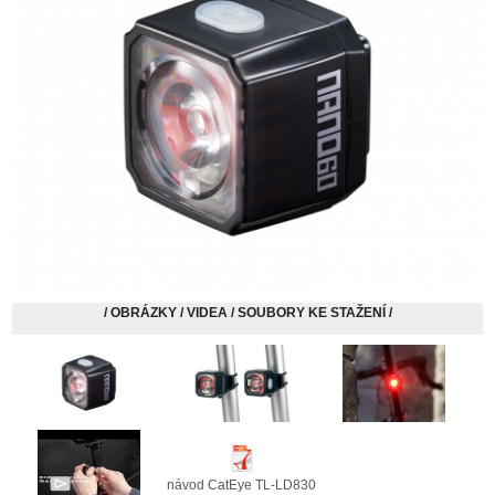
/ OBRÁZKY / VIDEA / SOUBORY KE STAŽENÍ /
návod CatEye TL-LD830