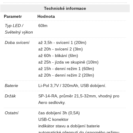
Technické informace
Parametr
Hodnota
Typ LED /
60lm
Světelný výkon
Doba svícení
až 3,5h - svícení 1 (20lm)
až 20h - svícení 2 (3lm)
až 60h - blikání (6lm)
až 25h - jízda ve skupině (10lm)
až 15h - denní režim 1 (60lm)
až 20h - denní režim 2 (20lm)
Baterie
Li-Pol 3,7V / 320mAh, USB dobíjení.
Držák
SP-14-RA, průměr 21,5-32mm, vhodný pro
Aero sedlovky.
Ostatní
čas dobíjení 3h (0,5A)
USB-C konektor
indikátor stavu a dobíjení baterie
automatické přepnutí do úsporného režimu