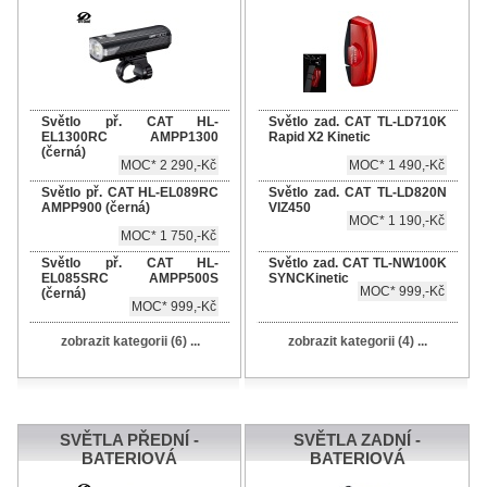
Světlo př. CAT HL-
Světlo zad. CAT TL-LD710K
EL1300RC AMPP1300
Rapid X2 Kinetic
(černá)
MOC* 2 290,-Kč
MOC* 1 490,-Kč
Světlo př. CAT HL-EL089RC
Světlo zad. CAT TL-LD820N
AMPP900 (černá)
VIZ450
MOC* 1 190,-Kč
MOC* 1 750,-Kč
Světlo př. CAT HL-
Světlo zad. CAT TL-NW100K
EL085SRC AMPP500S
SYNCKinetic
MOC* 999,-Kč
(černá)
MOC* 999,-Kč
zobrazit kategorii (6) ...
zobrazit kategorii (4) ...
SVĚTLA PŘEDNÍ -
SVĚTLA ZADNÍ -
BATERIOVÁ
BATERIOVÁ