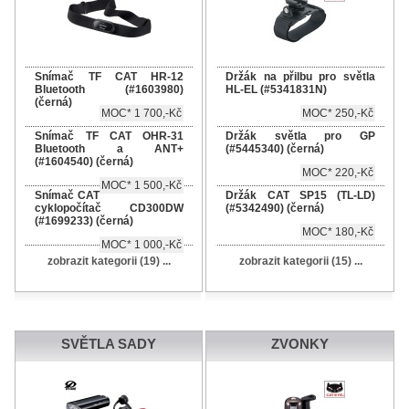
Snímač TF CAT HR-12
Držák na přilbu pro světla
Bluetooth (#1603980)
HL-EL (#5341831N)
(černá)
MOC* 1 700,-Kč
MOC* 250,-Kč
Snímač TF CAT OHR-31
Držák světla pro GP
Bluetooth a ANT+
(#5445340) (černá)
(#1604540) (černá)
MOC* 220,-Kč
MOC* 1 500,-Kč
Snímač CAT
Držák CAT SP15 (TL-LD)
cyklopočítač CD300DW
(#5342490) (černá)
(#1699233) (černá)
MOC* 180,-Kč
MOC* 1 000,-Kč
zobrazit kategorii (19) ...
zobrazit kategorii (15) ...
SVĚTLA SADY
ZVONKY