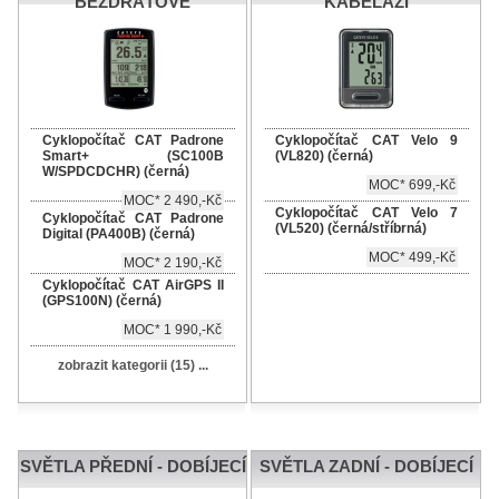
BEZDRÁTOVÉ
KABELÁŽÍ
Cyklopočítač CAT Padrone
Cyklopočítač CAT Velo 9
Smart+ (SC100B
(VL820) (černá)
W/SPDCDCHR) (černá)
MOC* 699,-Kč
MOC* 2 490,-Kč
Cyklopočítač CAT Velo 7
Cyklopočítač CAT Padrone
(VL520) (černá/stříbrná)
Digital (PA400B) (černá)
MOC* 499,-Kč
MOC* 2 190,-Kč
Cyklopočítač CAT AirGPS II
(GPS100N) (černá)
MOC* 1 990,-Kč
zobrazit kategorii (15) ...
SVĚTLA PŘEDNÍ - DOBÍJECÍ
SVĚTLA ZADNÍ - DOBÍJECÍ