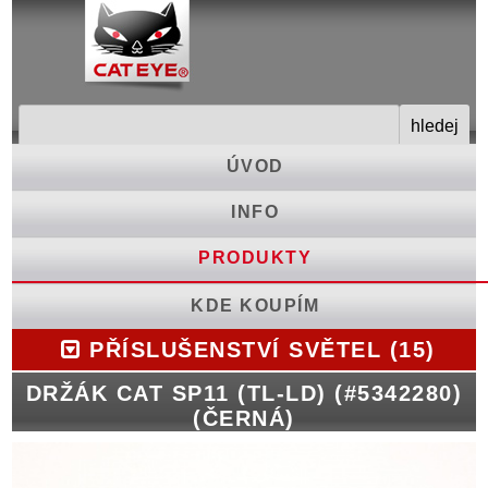
ÚVOD
INFO
PRODUKTY
KDE KOUPÍM
PŘÍSLUŠENSTVÍ SVĚTEL (15)
DRŽÁK CAT SP11 (TL-LD) (#5342280)
(ČERNÁ)