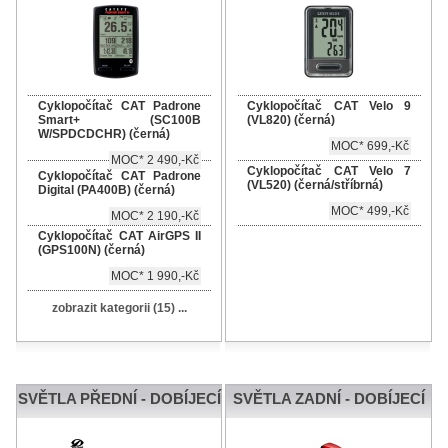
Cyklopočítač CAT Padrone
Cyklopočítač CAT Velo 9
Smart+ (SC100B
(VL820) (černá)
W/SPDCDCHR) (černá)
MOC* 699,-Kč
MOC* 2 490,-Kč
Cyklopočítač CAT Velo 7
Cyklopočítač CAT Padrone
(VL520) (černá/stříbrná)
Digital (PA400B) (černá)
MOC* 499,-Kč
MOC* 2 190,-Kč
Cyklopočítač CAT AirGPS II
(GPS100N) (černá)
MOC* 1 990,-Kč
zobrazit kategorii (15) ...
SVĚTLA PŘEDNÍ - DOBÍJECÍ
SVĚTLA ZADNÍ - DOBÍJECÍ