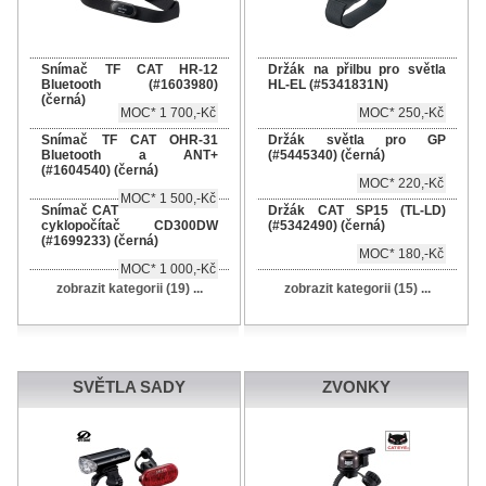
Snímač TF CAT HR-12
Držák na přilbu pro světla
Bluetooth (#1603980)
HL-EL (#5341831N)
(černá)
MOC* 1 700,-Kč
MOC* 250,-Kč
Snímač TF CAT OHR-31
Držák světla pro GP
Bluetooth a ANT+
(#5445340) (černá)
(#1604540) (černá)
MOC* 220,-Kč
MOC* 1 500,-Kč
Snímač CAT
Držák CAT SP15 (TL-LD)
cyklopočítač CD300DW
(#5342490) (černá)
(#1699233) (černá)
MOC* 180,-Kč
MOC* 1 000,-Kč
zobrazit kategorii (19) ...
zobrazit kategorii (15) ...
SVĚTLA SADY
ZVONKY