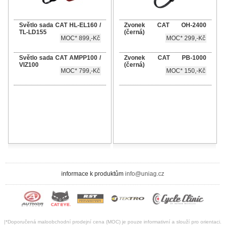
Světlo sada CAT HL-EL160 /
Zvonek CAT OH-2400
TL-LD155
(černá)
MOC* 899,-Kč
MOC* 299,-Kč
Světlo sada CAT AMPP100 /
Zvonek CAT PB-1000
VIZ100
(černá)
MOC* 799,-Kč
MOC* 150,-Kč
informace k produktům
info@uniag.cz
|*Doporučená maloobchodní prodejní cena (MOC) je pouze informativní a slouží pro orientaci.