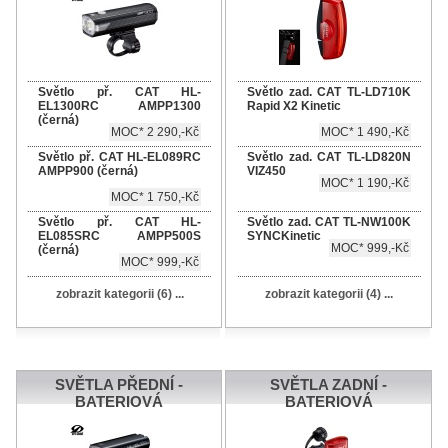
Světlo př. CAT HL-
Světlo zad. CAT TL-LD710K
EL1300RC AMPP1300
Rapid X2 Kinetic
(černá)
MOC* 2 290,-Kč
MOC* 1 490,-Kč
Světlo př. CAT HL-EL089RC
Světlo zad. CAT TL-LD820N
AMPP900 (černá)
VIZ450
MOC* 1 190,-Kč
MOC* 1 750,-Kč
Světlo př. CAT HL-
Světlo zad. CAT TL-NW100K
EL085SRC AMPP500S
SYNCKinetic
MOC* 999,-Kč
(černá)
MOC* 999,-Kč
zobrazit kategorii (6) ...
zobrazit kategorii (4) ...
SVĚTLA PŘEDNÍ -
SVĚTLA ZADNÍ -
BATERIOVÁ
BATERIOVÁ