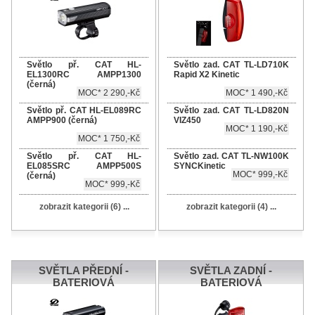
Světlo př. CAT HL-
Světlo zad. CAT TL-LD710K
EL1300RC AMPP1300
Rapid X2 Kinetic
(černá)
MOC* 2 290,-Kč
MOC* 1 490,-Kč
Světlo př. CAT HL-EL089RC
Světlo zad. CAT TL-LD820N
AMPP900 (černá)
VIZ450
MOC* 1 190,-Kč
MOC* 1 750,-Kč
Světlo př. CAT HL-
Světlo zad. CAT TL-NW100K
EL085SRC AMPP500S
SYNCKinetic
MOC* 999,-Kč
(černá)
MOC* 999,-Kč
zobrazit kategorii (6) ...
zobrazit kategorii (4) ...
SVĚTLA PŘEDNÍ -
SVĚTLA ZADNÍ -
BATERIOVÁ
BATERIOVÁ