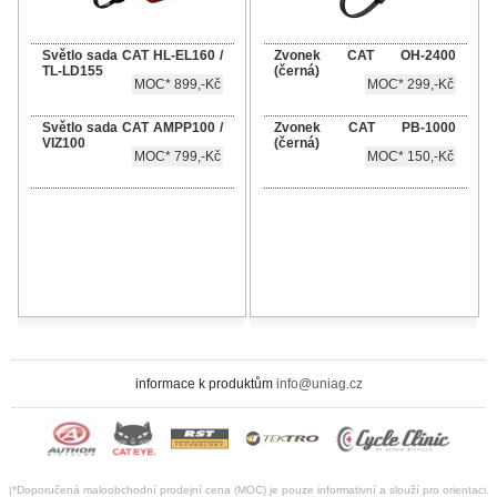
Světlo sada CAT HL-EL160 /
Zvonek CAT OH-2400
TL-LD155
(černá)
MOC* 899,-Kč
MOC* 299,-Kč
Světlo sada CAT AMPP100 /
Zvonek CAT PB-1000
VIZ100
(černá)
MOC* 799,-Kč
MOC* 150,-Kč
informace k produktům
info@uniag.cz
|*Doporučená maloobchodní prodejní cena (MOC) je pouze informativní a slouží pro orientaci.