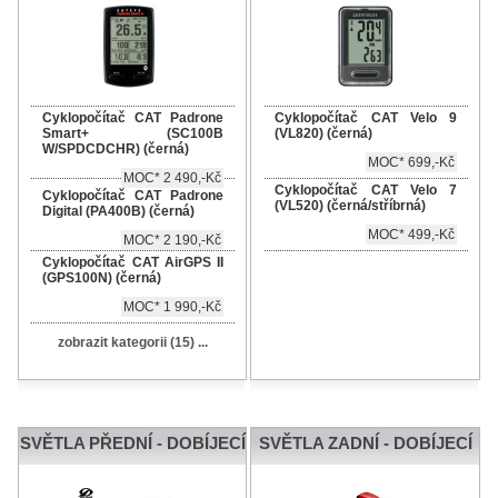
Cyklopočítač CAT Padrone
Cyklopočítač CAT Velo 9
Smart+ (SC100B
(VL820) (černá)
W/SPDCDCHR) (černá)
MOC* 699,-Kč
MOC* 2 490,-Kč
Cyklopočítač CAT Velo 7
Cyklopočítač CAT Padrone
(VL520) (černá/stříbrná)
Digital (PA400B) (černá)
MOC* 499,-Kč
MOC* 2 190,-Kč
Cyklopočítač CAT AirGPS II
(GPS100N) (černá)
MOC* 1 990,-Kč
zobrazit kategorii (15) ...
SVĚTLA PŘEDNÍ - DOBÍJECÍ
SVĚTLA ZADNÍ - DOBÍJECÍ