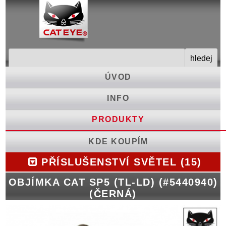
ÚVOD
INFO
PRODUKTY
KDE KOUPÍM
PŘÍSLUŠENSTVÍ SVĚTEL (15)
OBJÍMKA CAT SP5 (TL-LD) (#5440940)
(ČERNÁ)