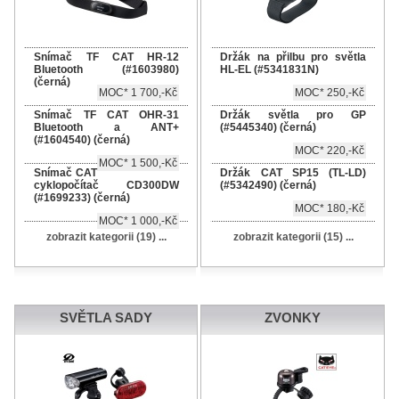
Snímač TF CAT HR-12
Držák na přilbu pro světla
Bluetooth (#1603980)
HL-EL (#5341831N)
(černá)
MOC* 1 700,-Kč
MOC* 250,-Kč
Snímač TF CAT OHR-31
Držák světla pro GP
Bluetooth a ANT+
(#5445340) (černá)
(#1604540) (černá)
MOC* 220,-Kč
MOC* 1 500,-Kč
Snímač CAT
Držák CAT SP15 (TL-LD)
cyklopočítač CD300DW
(#5342490) (černá)
(#1699233) (černá)
MOC* 180,-Kč
MOC* 1 000,-Kč
zobrazit kategorii (19) ...
zobrazit kategorii (15) ...
SVĚTLA SADY
ZVONKY