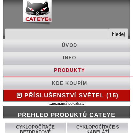
ÚVOD
INFO
PRODUKTY
KDE KOUPÍM
PŘÍSLUŠENSTVÍ SVĚTEL (15)
...neznámá položka...
PŘEHLED PRODUKTŮ CATEYE
CYKLOPOČÍTAČE
CYKLOPOČÍTAČE S
BEZDRÁTOVÉ
KABELÁŽÍ