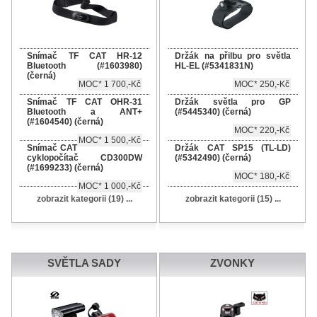
Snímač TF CAT HR-12
Držák na přilbu pro světla
Bluetooth (#1603980)
HL-EL (#5341831N)
(černá)
MOC* 1 700,-Kč
MOC* 250,-Kč
Snímač TF CAT OHR-31
Držák světla pro GP
Bluetooth a ANT+
(#5445340) (černá)
(#1604540) (černá)
MOC* 220,-Kč
MOC* 1 500,-Kč
Snímač CAT
Držák CAT SP15 (TL-LD)
cyklopočítač CD300DW
(#5342490) (černá)
(#1699233) (černá)
MOC* 180,-Kč
MOC* 1 000,-Kč
zobrazit kategorii (19) ...
zobrazit kategorii (15) ...
SVĚTLA SADY
ZVONKY