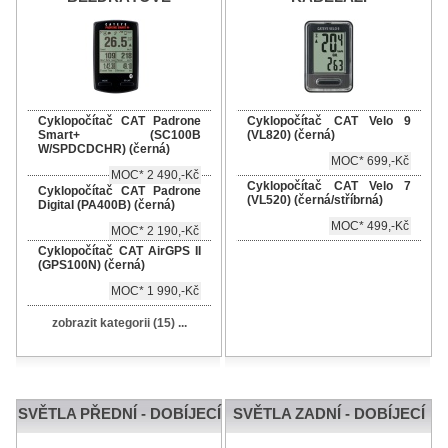
Cyklopočítač CAT Padrone
Cyklopočítač CAT Velo 9
Smart+ (SC100B
(VL820) (černá)
W/SPDCDCHR) (černá)
MOC* 699,-Kč
MOC* 2 490,-Kč
Cyklopočítač CAT Velo 7
Cyklopočítač CAT Padrone
(VL520) (černá/stříbrná)
Digital (PA400B) (černá)
MOC* 499,-Kč
MOC* 2 190,-Kč
Cyklopočítač CAT AirGPS II
(GPS100N) (černá)
MOC* 1 990,-Kč
zobrazit kategorii (15) ...
SVĚTLA PŘEDNÍ - DOBÍJECÍ
SVĚTLA ZADNÍ - DOBÍJECÍ